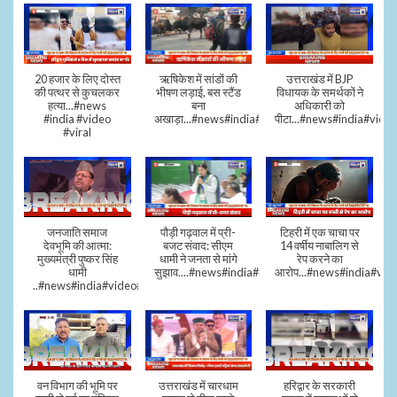
20 हजार के लिए दोस्त
ऋषिकेश में सांडों की
उत्तराखंड में BJP
की पत्थर से कुचलकर
भीषण लड़ाई, बस स्टैंड
विधायक के समर्थकों ने
हत्या...#news
बना
अधिकारी को
#india #video
अखाड़ा...#news#india#video#viral
पीटा...#news#india#video
#viral
जनजाति समाज
पौड़ी गढ़वाल में प्री-
टिहरी में एक चाचा पर
देवभूमि की आत्मा:
बजट संवाद: सीएम
14 वर्षीय नाबालिग से
मुख्यमंत्री पुष्कर सिंह
धामी ने जनता से मांगे
रेप करने का
धामी
सुझाव....#news#india#video#viral
आरोप...#news#india#vid
..#news#india#video#viral
वन विभाग की भूमि पर
उत्तराखंड में चारधाम
हरिद्वार के सरकारी