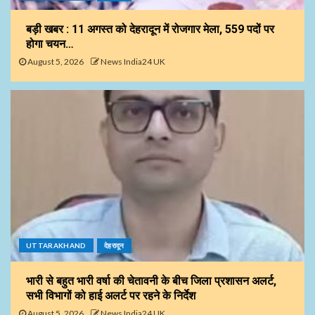
बड़ी खबर : 11 अगस्त को देहरादून में रोजगार मेला, 559 पदों पर
होगा चयन…
August 5, 2026
News India24 UK
UTTARAKHAND
देहरादून
भारी से बहुत भारी वर्षा की चेतावनी के बीच जिला प्रशासन अलर्ट,
सभी विभागों को हाई अलर्ट पर रहने के निर्देश
August 5, 2026
News India24 UK