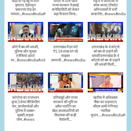
खड़ी हो गई बहु मंजिला
यात्रा से ठीक पहले
स्कूल में छात्राओं से
इमारत, देहरादून
राज्य सरकार ने हवाई
साफ कराए टॉयलेट
चकराता रोड का
कनेक्टिविटी को लेकर
अभिभावकों में भारी
मामला...#news#india#video
बड़ा फैसला लिया..
आक्रोश...#news#india
कोर्ट में बम की धमकी,
उत्तराखंड में हर घंटे
उत्तराखंड के 4 कोर्ट्स
पुलिस और सुरक्षा
₹1.14 लाख ठग रहे
को बम से उड़ाने की
एजेंसियां अलर्ट
साइबर
धमकीउत्तराखंड के 4
पर...#news#india#video#viral
अपराधी...#news#india#video#viral
कोर्ट्स को बम से उड़ाने
की धमकी मिली...
कांग्रेस का राजभवन
दरियाबुर्द और राज्य
खटीमा में अधिवक्ता
कूच:3 लेयर बैरिकेडिंग
सरकार की भूमि पर
चैंबर का उद्घाटन,
पार, कार्यकर्ताओं और
अवैध प्लाटिंग का
सीएम धामी ने गिनाए
पुलिस में धक्का-
खेल,कब्जाधारियों को
न्यायिक
मुक्की,सड़क
विधायक की कड़ी
सुधार....#news#india#vid
जाम..#news
चेतावनी...