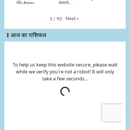
जाम..#news
चेतावनी...
Next
»
1
/
93
आज का राशिफल