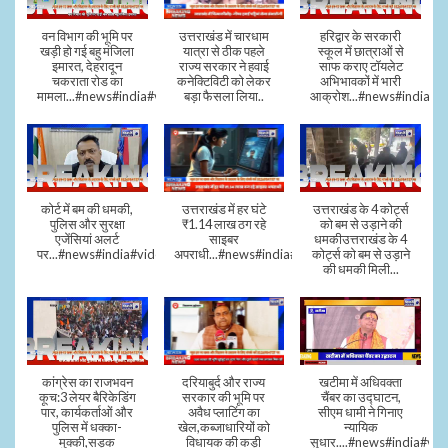
वन विभाग की भूमि पर
उत्तराखंड में चारधाम
हरिद्वार के सरकारी
खड़ी हो गई बहु मंजिला
यात्रा से ठीक पहले
स्कूल में छात्राओं से
इमारत, देहरादून
राज्य सरकार ने हवाई
साफ कराए टॉयलेट
चकराता रोड का
कनेक्टिविटी को लेकर
अभिभावकों में भारी
मामला...#news#india#video
बड़ा फैसला लिया..
आक्रोश...#news#india
कोर्ट में बम की धमकी,
उत्तराखंड में हर घंटे
उत्तराखंड के 4 कोर्ट्स
पुलिस और सुरक्षा
₹1.14 लाख ठग रहे
को बम से उड़ाने की
एजेंसियां अलर्ट
साइबर
धमकीउत्तराखंड के 4
पर...#news#india#video#viral
अपराधी...#news#india#video#viral
कोर्ट्स को बम से उड़ाने
की धमकी मिली...
कांग्रेस का राजभवन
दरियाबुर्द और राज्य
खटीमा में अधिवक्ता
कूच:3 लेयर बैरिकेडिंग
सरकार की भूमि पर
चैंबर का उद्घाटन,
पार, कार्यकर्ताओं और
अवैध प्लाटिंग का
सीएम धामी ने गिनाए
पुलिस में धक्का-
खेल,कब्जाधारियों को
न्यायिक
मुक्की,सड़क
विधायक की कड़ी
सुधार....#news#india#vid