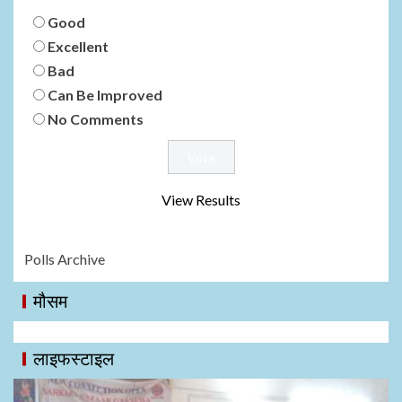
Good
Excellent
Bad
Can Be Improved
No Comments
View Results
Polls Archive
मौसम
लाइफस्टाइल