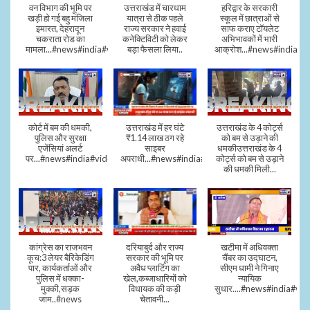
वन विभाग की भूमि पर
उत्तराखंड में चारधाम
हरिद्वार के सरकारी
खड़ी हो गई बहु मंजिला
यात्रा से ठीक पहले
स्कूल में छात्राओं से
इमारत, देहरादून
राज्य सरकार ने हवाई
साफ कराए टॉयलेट
चकराता रोड का
कनेक्टिविटी को लेकर
अभिभावकों में भारी
मामला...#news#india#video
बड़ा फैसला लिया..
आक्रोश...#news#india
कोर्ट में बम की धमकी,
उत्तराखंड में हर घंटे
उत्तराखंड के 4 कोर्ट्स
पुलिस और सुरक्षा
₹1.14 लाख ठग रहे
को बम से उड़ाने की
एजेंसियां अलर्ट
साइबर
धमकीउत्तराखंड के 4
पर...#news#india#video#viral
अपराधी...#news#india#video#viral
कोर्ट्स को बम से उड़ाने
की धमकी मिली...
कांग्रेस का राजभवन
दरियाबुर्द और राज्य
खटीमा में अधिवक्ता
कूच:3 लेयर बैरिकेडिंग
सरकार की भूमि पर
चैंबर का उद्घाटन,
पार, कार्यकर्ताओं और
अवैध प्लाटिंग का
सीएम धामी ने गिनाए
पुलिस में धक्का-
खेल,कब्जाधारियों को
न्यायिक
मुक्की,सड़क
विधायक की कड़ी
सुधार....#news#india#vid
जाम..#news
चेतावनी...