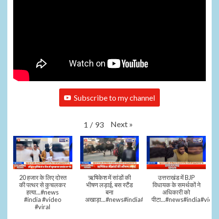
Subscribe to my channel
Next
»
1
/
93
20 हजार के लिए दोस्त
ऋषिकेश में सांडों की
उत्तराखंड में BJP
की पत्थर से कुचलकर
भीषण लड़ाई, बस स्टैंड
विधायक के समर्थकों ने
हत्या...#news
बना
अधिकारी को
#india #video
अखाड़ा...#news#india#video#viral
पीटा...#news#india#video
#viral