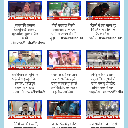
जनजाति समाज
पौड़ी गढ़वाल में प्री-
टिहरी में एक चाचा पर
देवभूमि की आत्मा:
बजट संवाद: सीएम
14 वर्षीय नाबालिग से
मुख्यमंत्री पुष्कर सिंह
धामी ने जनता से मांगे
रेप करने का
धामी
सुझाव....#news#india#video#viral
आरोप...#news#india#vid
..#news#india#video#viral
वन विभाग की भूमि पर
उत्तराखंड में चारधाम
हरिद्वार के सरकारी
खड़ी हो गई बहु मंजिला
यात्रा से ठीक पहले
स्कूल में छात्राओं से
इमारत, देहरादून
राज्य सरकार ने हवाई
साफ कराए टॉयलेट
चकराता रोड का
कनेक्टिविटी को लेकर
अभिभावकों में भारी
मामला...#news#india#video
बड़ा फैसला लिया..
आक्रोश...#news#india
कोर्ट में बम की धमकी,
उत्तराखंड में हर घंटे
उत्तराखंड के 4 कोर्ट्स