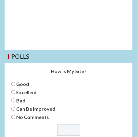
POLLS
How Is My Site?
Good
Excellent
Bad
Can Be Improved
No Comments