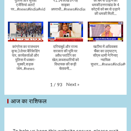
पुलिस और सुरक्षा
₹1.14 लाख ठग रहे
को बम से उड़ाने की
एजेंसियां अलर्ट
साइबर
धमकीउत्तराखंड के 4
पर...#news#india#video#viral
अपराधी...#news#india#video#viral
कोर्ट्स को बम से उड़ाने
की धमकी मिली...
कांग्रेस का राजभवन
दरियाबुर्द और राज्य
खटीमा में अधिवक्ता
कूच:3 लेयर बैरिकेडिंग
सरकार की भूमि पर
चैंबर का उद्घाटन,
पार, कार्यकर्ताओं और
अवैध प्लाटिंग का
सीएम धामी ने गिनाए
पुलिस में धक्का-
खेल,कब्जाधारियों को
न्यायिक
मुक्की,सड़क
विधायक की कड़ी
सुधार....#news#india#vid
जाम..#news
चेतावनी...
Next
»
1
/
93
आज का राशिफल