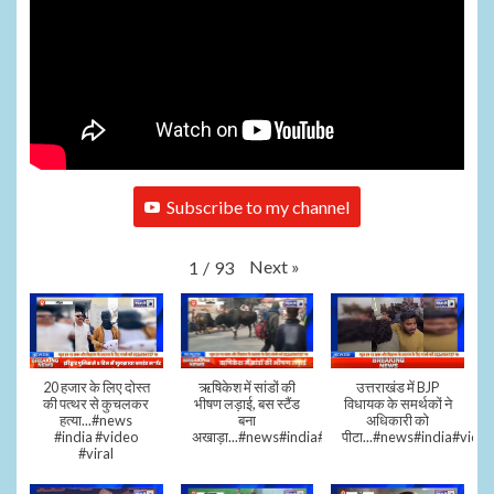
Subscribe to my channel
Next
»
1
/
93
20 हजार के लिए दोस्त
ऋषिकेश में सांडों की
उत्तराखंड में BJP
की पत्थर से कुचलकर
भीषण लड़ाई, बस स्टैंड
विधायक के समर्थकों ने
हत्या...#news
बना
अधिकारी को
#india #video
अखाड़ा...#news#india#video#viral
पीटा...#news#india#video
#viral