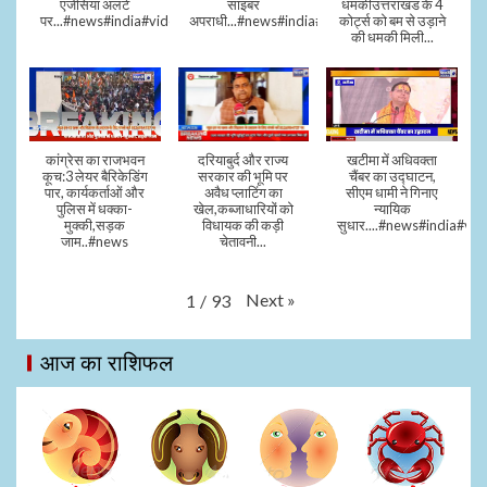
एजेंसियां अलर्ट
साइबर
धमकीउत्तराखंड के 4
पर...#news#india#video#viral
अपराधी...#news#india#video#viral
कोर्ट्स को बम से उड़ाने
की धमकी मिली...
कांग्रेस का राजभवन
दरियाबुर्द और राज्य
खटीमा में अधिवक्ता
कूच:3 लेयर बैरिकेडिंग
सरकार की भूमि पर
चैंबर का उद्घाटन,
पार, कार्यकर्ताओं और
अवैध प्लाटिंग का
सीएम धामी ने गिनाए
पुलिस में धक्का-
खेल,कब्जाधारियों को
न्यायिक
मुक्की,सड़क
विधायक की कड़ी
सुधार....#news#india#vid
जाम..#news
चेतावनी...
Next
»
1
/
93
आज का राशिफल