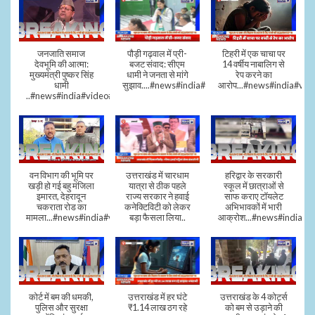
जनजाति समाज
पौड़ी गढ़वाल में प्री-
टिहरी में एक चाचा पर
देवभूमि की आत्मा:
बजट संवाद: सीएम
14 वर्षीय नाबालिग से
मुख्यमंत्री पुष्कर सिंह
धामी ने जनता से मांगे
रेप करने का
धामी
सुझाव....#news#india#video#viral
आरोप...#news#india#vid
..#news#india#video#viral
वन विभाग की भूमि पर
उत्तराखंड में चारधाम
हरिद्वार के सरकारी
खड़ी हो गई बहु मंजिला
यात्रा से ठीक पहले
स्कूल में छात्राओं से
इमारत, देहरादून
राज्य सरकार ने हवाई
साफ कराए टॉयलेट
चकराता रोड का
कनेक्टिविटी को लेकर
अभिभावकों में भारी
मामला...#news#india#video
बड़ा फैसला लिया..
आक्रोश...#news#india
कोर्ट में बम की धमकी,
उत्तराखंड में हर घंटे
उत्तराखंड के 4 कोर्ट्स
पुलिस और सुरक्षा
₹1.14 लाख ठग रहे
को बम से उड़ाने की