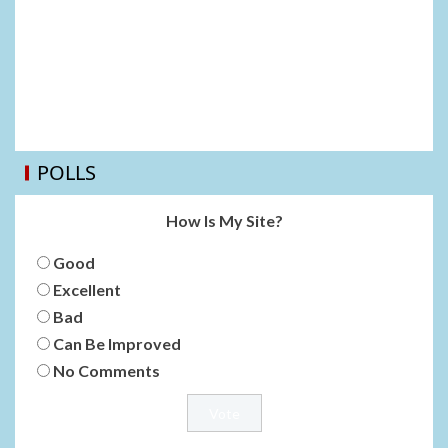
POLLS
How Is My Site?
Good
Excellent
Bad
Can Be Improved
No Comments