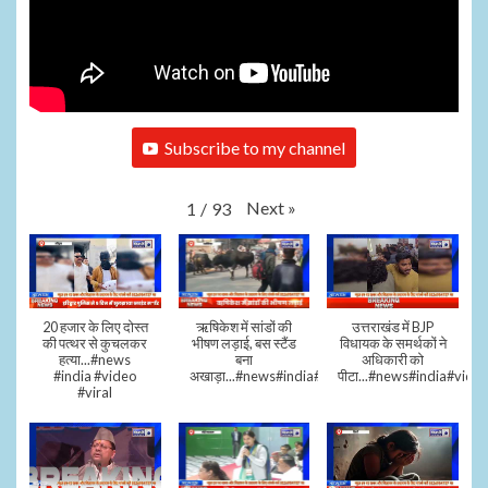
Subscribe to my channel
Next
»
1
/
93
20 हजार के लिए दोस्त
ऋषिकेश में सांडों की
उत्तराखंड में BJP
की पत्थर से कुचलकर
भीषण लड़ाई, बस स्टैंड
विधायक के समर्थकों ने
हत्या...#news
बना
अधिकारी को
#india #video
अखाड़ा...#news#india#video#viral
पीटा...#news#india#video
#viral