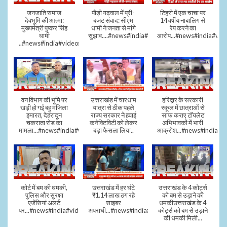
जनजाति समाज
पौड़ी गढ़वाल में प्री-
टिहरी में एक चाचा पर
देवभूमि की आत्मा:
बजट संवाद: सीएम
14 वर्षीय नाबालिग से
मुख्यमंत्री पुष्कर सिंह
धामी ने जनता से मांगे
रेप करने का
धामी
सुझाव....#news#india#video#viral
आरोप...#news#india#vid
..#news#india#video#viral
वन विभाग की भूमि पर
उत्तराखंड में चारधाम
हरिद्वार के सरकारी
खड़ी हो गई बहु मंजिला
यात्रा से ठीक पहले
स्कूल में छात्राओं से
इमारत, देहरादून
राज्य सरकार ने हवाई
साफ कराए टॉयलेट
चकराता रोड का
कनेक्टिविटी को लेकर
अभिभावकों में भारी
मामला...#news#india#video
बड़ा फैसला लिया..
आक्रोश...#news#india
कोर्ट में बम की धमकी,
उत्तराखंड में हर घंटे
उत्तराखंड के 4 कोर्ट्स
पुलिस और सुरक्षा
₹1.14 लाख ठग रहे
को बम से उड़ाने की
एजेंसियां अलर्ट
साइबर
धमकीउत्तराखंड के 4
पर...#news#india#video#viral
अपराधी...#news#india#video#viral
कोर्ट्स को बम से उड़ाने
की धमकी मिली...