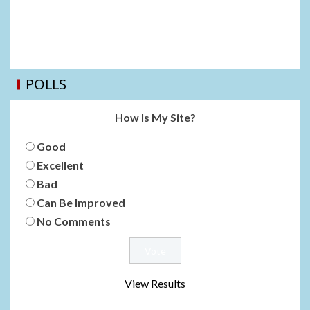
POLLS
How Is My Site?
Good
Excellent
Bad
Can Be Improved
No Comments
View Results