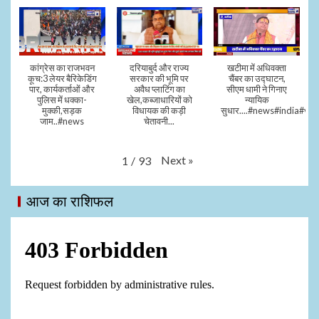
कांग्रेस का राजभवन
दरियाबुर्द और राज्य
खटीमा में अधिवक्ता
कूच:3 लेयर बैरिकेडिंग
सरकार की भूमि पर
चैंबर का उद्घाटन,
पार, कार्यकर्ताओं और
अवैध प्लाटिंग का
सीएम धामी ने गिनाए
पुलिस में धक्का-
खेल,कब्जाधारियों को
न्यायिक
मुक्की,सड़क
विधायक की कड़ी
सुधार....#news#india#vid
जाम..#news
चेतावनी...
Next
»
1
/
93
आज का राशिफल