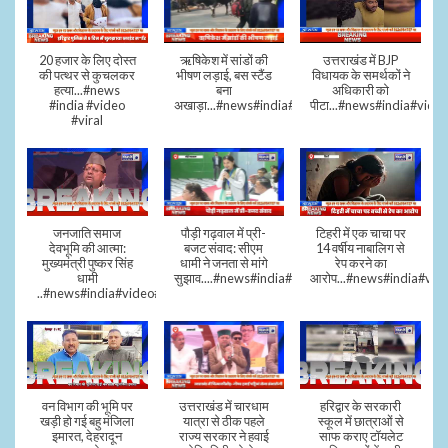
20 हजार के लिए दोस्त
ऋषिकेश में सांडों की
उत्तराखंड में BJP
की पत्थर से कुचलकर
भीषण लड़ाई, बस स्टैंड
विधायक के समर्थकों ने
हत्या...#news
बना
अधिकारी को
#india #video
अखाड़ा...#news#india#video#viral
पीटा...#news#india#video
#viral
जनजाति समाज
पौड़ी गढ़वाल में प्री-
टिहरी में एक चाचा पर
देवभूमि की आत्मा:
बजट संवाद: सीएम
14 वर्षीय नाबालिग से
मुख्यमंत्री पुष्कर सिंह
धामी ने जनता से मांगे
रेप करने का
धामी
सुझाव....#news#india#video#viral
आरोप...#news#india#vid
..#news#india#video#viral
वन विभाग की भूमि पर
उत्तराखंड में चारधाम
हरिद्वार के सरकारी
खड़ी हो गई बहु मंजिला
यात्रा से ठीक पहले
स्कूल में छात्राओं से
इमारत, देहरादून
राज्य सरकार ने हवाई
साफ कराए टॉयलेट