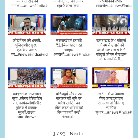
चकराता रोड का
कनेक्टिविटी को लेकर
अभिभावकों में भारी
मामला...#news#india#video
बड़ा फैसला लिया..
आक्रोश...#news#india
कोर्ट में बम की धमकी,
उत्तराखंड में हर घंटे
उत्तराखंड के 4 कोर्ट्स
पुलिस और सुरक्षा
₹1.14 लाख ठग रहे
को बम से उड़ाने की
एजेंसियां अलर्ट
साइबर
धमकीउत्तराखंड के 4
पर...#news#india#video#viral
अपराधी...#news#india#video#viral
कोर्ट्स को बम से उड़ाने
की धमकी मिली...
कांग्रेस का राजभवन
दरियाबुर्द और राज्य
खटीमा में अधिवक्ता
कूच:3 लेयर बैरिकेडिंग
सरकार की भूमि पर
चैंबर का उद्घाटन,
पार, कार्यकर्ताओं और
अवैध प्लाटिंग का
सीएम धामी ने गिनाए
पुलिस में धक्का-
खेल,कब्जाधारियों को
न्यायिक
मुक्की,सड़क
विधायक की कड़ी
सुधार....#news#india#vid
जाम..#news
चेतावनी...
Next
»
1
/
93