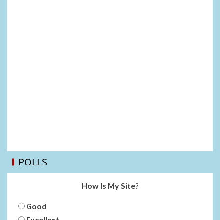
POLLS
How Is My Site?
Good
Excellent