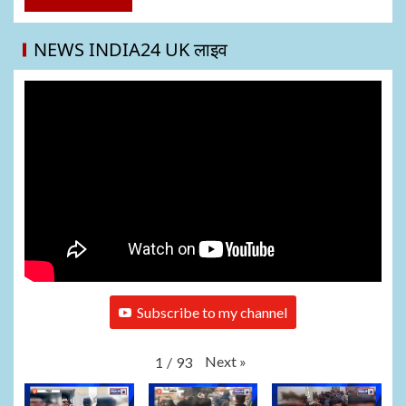
NEWS INDIA24 UK लाइव
Subscribe to my channel
Next
»
1
/
93