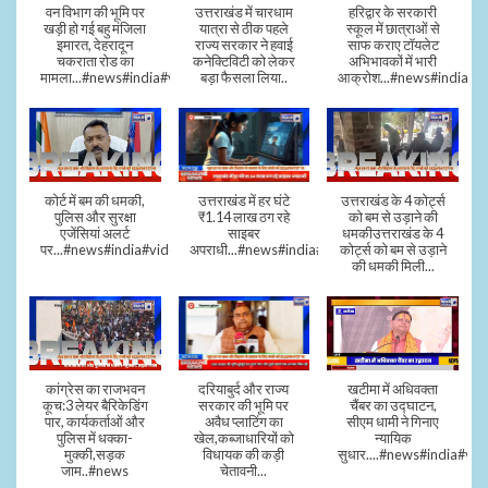
वन विभाग की भूमि पर
उत्तराखंड में चारधाम
हरिद्वार के सरकारी
खड़ी हो गई बहु मंजिला
यात्रा से ठीक पहले
स्कूल में छात्राओं से
इमारत, देहरादून
राज्य सरकार ने हवाई
साफ कराए टॉयलेट
चकराता रोड का
कनेक्टिविटी को लेकर
अभिभावकों में भारी
मामला...#news#india#video
बड़ा फैसला लिया..
आक्रोश...#news#india
कोर्ट में बम की धमकी,
उत्तराखंड में हर घंटे
उत्तराखंड के 4 कोर्ट्स
पुलिस और सुरक्षा
₹1.14 लाख ठग रहे
को बम से उड़ाने की
एजेंसियां अलर्ट
साइबर
धमकीउत्तराखंड के 4
पर...#news#india#video#viral
अपराधी...#news#india#video#viral
कोर्ट्स को बम से उड़ाने
की धमकी मिली...
कांग्रेस का राजभवन
दरियाबुर्द और राज्य
खटीमा में अधिवक्ता
कूच:3 लेयर बैरिकेडिंग
सरकार की भूमि पर
चैंबर का उद्घाटन,
पार, कार्यकर्ताओं और
अवैध प्लाटिंग का
सीएम धामी ने गिनाए
पुलिस में धक्का-
खेल,कब्जाधारियों को
न्यायिक
मुक्की,सड़क
विधायक की कड़ी
सुधार....#news#india#vid
जाम..#news
चेतावनी...