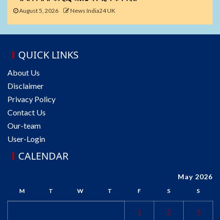
August 5, 2026
News India24 UK
QUICK LINKS
About Us
Disclaimer
Privacy Policy
Contact Us
Our-team
User-Login
CALENDAR
May 2026
M
T
W
T
F
S
S
1
2
3