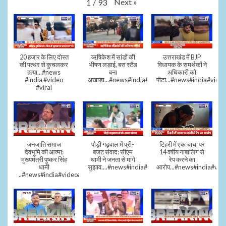
Next
»
1
/
93
20 हजार के लिए दोस्त
ऋषिकेश में सांडों की
उत्तराखंड में BJP
की पत्थर से कुचलकर
भीषण लड़ाई, बस स्टैंड
विधायक के समर्थकों ने
हत्या...#news
बना
अधिकारी को
#india #video
अखाड़ा...#news#india#video#viral
पीटा...#news#india#video
#viral
जनजाति समाज
पौड़ी गढ़वाल में प्री-
टिहरी में एक चाचा पर
देवभूमि की आत्मा:
बजट संवाद: सीएम
14 वर्षीय नाबालिग से
मुख्यमंत्री पुष्कर सिंह
धामी ने जनता से मांगे
रेप करने का
धामी
सुझाव....#news#india#video#viral
आरोप...#news#india#vid
..#news#india#video#viral