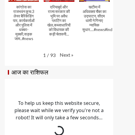
कांग्रेस का
दरियाबुर्द और
खटीमा में
राजभवन कूच:3
राज्य सरकार की
अधिवक्ता चैंबर का
लेयर बैरिकेडिंग
भूमि पर अवैध
उद्घाटन, सीएम
पार, कार्यकर्ताओं
प्लाटिंग का
धामी ने गिनाए
और पुलिस में
खेल,कब्जाधारियों
न्यायिक
धक्का-
को विधायक की
सुधार....#news#india#video
मुक्की,सड़क
कड़ी चेतावनी...
जाम..#news
Next
»
1
/
93
आज का राशिफल