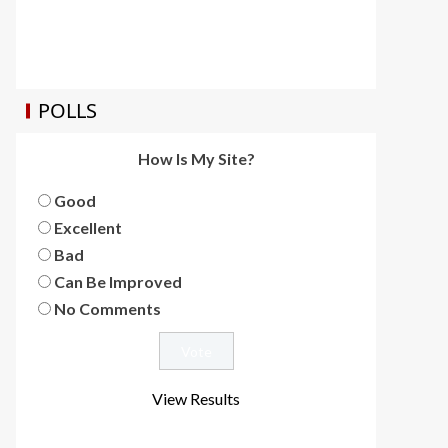
POLLS
How Is My Site?
Good
Excellent
Bad
Can Be Improved
No Comments
View Results