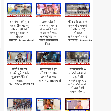
वन विभाग की भूमि
उत्तराखंड में
हरिद्वार के सरकारी
पर खड़ी हो गई बहु
चारधाम यात्रा से
स्कूल में छात्राओं
मंजिला इमारत,
ठीक पहले राज्य
से साफ कराए
देहरादून चकराता
सरकार ने हवाई
टॉयलेट
रोड का
कनेक्टिविटी को
अभिभावकों में भारी
मामला...#news#india#video
लेकर बड़ा फैसला
आक्रोश...#news#india
लिया..
कोर्ट में बम की
उत्तराखंड में हर
उत्तराखंड के 4
धमकी, पुलिस और
घंटे ₹1.14 लाख
कोर्ट्स को बम से
सुरक्षा एजेंसियां
ठग रहे साइबर
उड़ाने की
अलर्ट
अपराधी...#news#india#video#viral
धमकीउत्तराखंड
पर...#news#india#video#viral
के 4 कोर्ट्स को बम
से उड़ाने की
धमकी मिली...