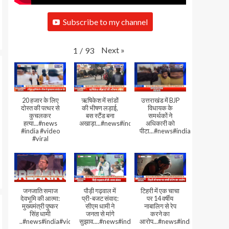
Subscribe to my channel
Next
»
1
/
93
20 हजार के लिए
ऋषिकेश में सांडों
उत्तराखंड में BJP
दोस्त की पत्थर से
की भीषण लड़ाई,
विधायक के
कुचलकर
बस स्टैंड बना
समर्थकों ने
हत्या...#news
अखाड़ा...#news#india#video#viral
अधिकारी को
#india #video
पीटा...#news#india#video#viral
#viral
जनजाति समाज
पौड़ी गढ़वाल में
टिहरी में एक चाचा
देवभूमि की आत्मा:
प्री-बजट संवाद:
पर 14 वर्षीय
मुख्यमंत्री पुष्कर
सीएम धामी ने
नाबालिग से रेप
सिंह धामी
जनता से मांगे
करने का
..#news#india#video#viral
सुझाव....#news#india#video#viral
आरोप...#news#india#video