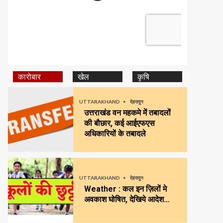
कारोबार
खेल
कृषि
UTTARAKHAND
देहरादून
उत्तराखंड वन महकमे में तबादलों
की बौछार, कई आईएफएस
अधिकारियों के तबादले
UTTARAKHAND
देहरादून
Weather : कल इन ज़िलों मे
अवकाश घोषित, देखिये आदेश…