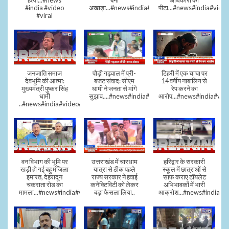
हत्या...#news
बना
अधिकारी को
#india #video
अखाड़ा...#news#india#video#viral
पीटा...#news#india#video
#viral
जनजाति समाज
पौड़ी गढ़वाल में प्री-
टिहरी में एक चाचा पर
देवभूमि की आत्मा:
बजट संवाद: सीएम
14 वर्षीय नाबालिग से
मुख्यमंत्री पुष्कर सिंह
धामी ने जनता से मांगे
रेप करने का
धामी
सुझाव....#news#india#video#viral
आरोप...#news#india#vid
..#news#india#video#viral
वन विभाग की भूमि पर
उत्तराखंड में चारधाम
हरिद्वार के सरकारी
खड़ी हो गई बहु मंजिला
यात्रा से ठीक पहले
स्कूल में छात्राओं से
इमारत, देहरादून
राज्य सरकार ने हवाई
साफ कराए टॉयलेट
चकराता रोड का
कनेक्टिविटी को लेकर
अभिभावकों में भारी
मामला...#news#india#video
बड़ा फैसला लिया..
आक्रोश...#news#india