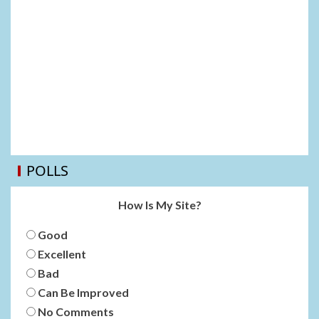
POLLS
How Is My Site?
Good
Excellent
Bad
Can Be Improved
No Comments