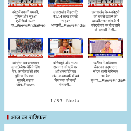
कोर्ट में बम की धमकी,
उत्तराखंड में हर घंटे
उत्तराखंड के 4 कोर्ट्स
पुलिस और सुरक्षा
₹1.14 लाख ठग रहे
को बम से उड़ाने की
एजेंसियां अलर्ट
साइबर
धमकीउत्तराखंड के 4
पर...#news#india#video#viral
अपराधी...#news#india#video#viral
कोर्ट्स को बम से उड़ाने
की धमकी मिली...
कांग्रेस का राजभवन
दरियाबुर्द और राज्य
खटीमा में अधिवक्ता
कूच:3 लेयर बैरिकेडिंग
सरकार की भूमि पर
चैंबर का उद्घाटन,
पार, कार्यकर्ताओं और
अवैध प्लाटिंग का
सीएम धामी ने गिनाए
पुलिस में धक्का-
खेल,कब्जाधारियों को
न्यायिक
मुक्की,सड़क
विधायक की कड़ी
सुधार....#news#india#vid
जाम..#news
चेतावनी...
Next
»
1
/
93
आज का राशिफल