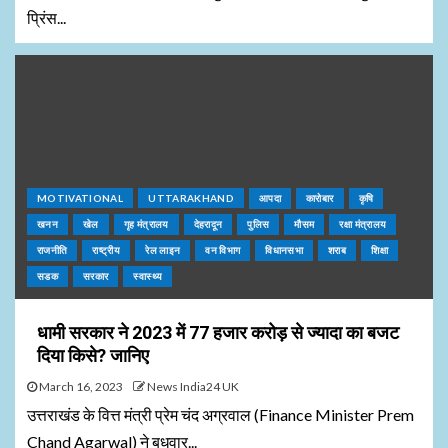
प्रिंस...
MOTIVATIONAL
UTTARAKHAND
आपदा
कारोबार
कृषि
खनन
खेल
गृह मंत्रालय
देहरादून
पुलिस
मौसम
रक्षा मंत्रालय
राजनीति
राष्ट्रीय
रेल लाइन
वन विभाग
विधानसभा
शराब
शिक्षा
सडक
सरकार
स्वास्थ्य
धामी सरकार ने 2023 में 77 हजार करोड़ से ज्यादा का बजट
दिया किसे? जानिए
March 16, 2023
News India24 UK
उत्तराखंड के वित्त मंत्री प्रेम चंद अग्रवाल (Finance Minister Prem
Chand Agarwal) ने बुधवार...