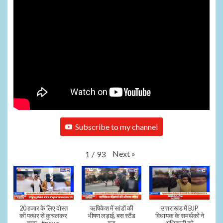
Subscribe to my channel
Next
»
1
/
93
20 हजार के लिए दोस्त
ऋषिकेश में सांडों की
उत्तराखंड में BJP
की पत्थर से कुचलकर
भीषण लड़ाई, बस स्टैंड
विधायक के समर्थकों ने