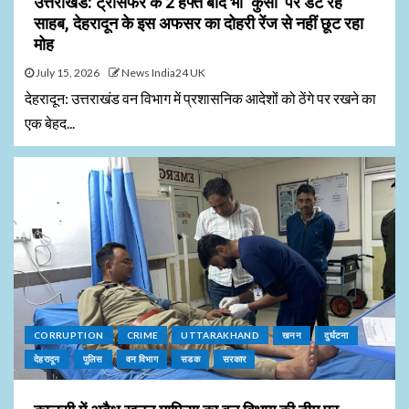
उत्तराखंड: ट्रांसफर के 2 हफ्ते बाद भी ‘कुर्सी’ पर डटे रहे
साहब, देहरादून के इस अफसर का दोहरी रेंज से नहीं छूट रहा
मोह
July 15, 2026
News India24 UK
देहरादून: उत्तराखंड वन विभाग में प्रशासनिक आदेशों को ठेंगे पर रखने का
एक बेहद...
CORRUPTION
CRIME
UTTARAKHAND
खनन
दुर्घटना
देहरादून
पुलिस
वन विभाग
सडक
सरकार