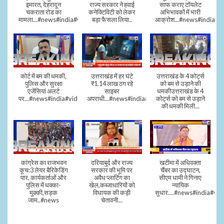
इमारत, देहरादून
राज्य सरकार ने हवाई
साफ कराए टॉयलेट
चकराता रोड का
कनेक्टिविटी को लेकर
अभिभावकों में भारी
मामला...#news#india#video
बड़ा फैसला लिया..
आक्रोश...#news#india
कोर्ट में बम की धमकी,
उत्तराखंड में हर घंटे
उत्तराखंड के 4 कोर्ट्स
पुलिस और सुरक्षा
₹1.14 लाख ठग रहे
को बम से उड़ाने की
एजेंसियां अलर्ट
साइबर
धमकीउत्तराखंड के 4
पर...#news#india#video#viral
अपराधी...#news#india#video#viral
कोर्ट्स को बम से उड़ाने
की धमकी मिली...
कांग्रेस का राजभवन
दरियाबुर्द और राज्य
खटीमा में अधिवक्ता
कूच:3 लेयर बैरिकेडिंग
सरकार की भूमि पर
चैंबर का उद्घाटन,
पार, कार्यकर्ताओं और
अवैध प्लाटिंग का
सीएम धामी ने गिनाए
पुलिस में धक्का-
खेल,कब्जाधारियों को
न्यायिक
मुक्की,सड़क
विधायक की कड़ी
सुधार....#news#india#vid
जाम..#news
चेतावनी...