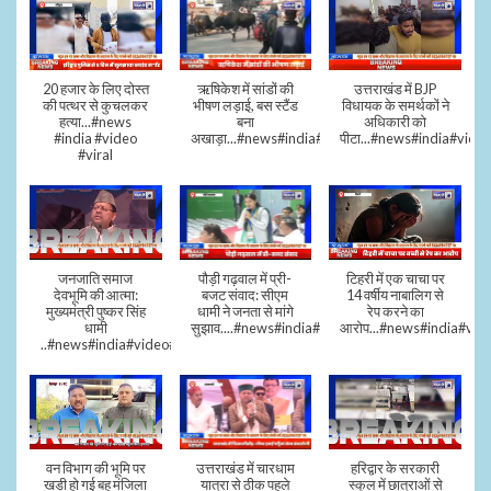
20 हजार के लिए दोस्त
ऋषिकेश में सांडों की
उत्तराखंड में BJP
की पत्थर से कुचलकर
भीषण लड़ाई, बस स्टैंड
विधायक के समर्थकों ने
हत्या...#news
बना
अधिकारी को
#india #video
अखाड़ा...#news#india#video#viral
पीटा...#news#india#video
#viral
जनजाति समाज
पौड़ी गढ़वाल में प्री-
टिहरी में एक चाचा पर
देवभूमि की आत्मा:
बजट संवाद: सीएम
14 वर्षीय नाबालिग से
मुख्यमंत्री पुष्कर सिंह
धामी ने जनता से मांगे
रेप करने का
धामी
सुझाव....#news#india#video#viral
आरोप...#news#india#vid
..#news#india#video#viral
वन विभाग की भूमि पर
उत्तराखंड में चारधाम
हरिद्वार के सरकारी
खड़ी हो गई बहु मंजिला
यात्रा से ठीक पहले
स्कूल में छात्राओं से