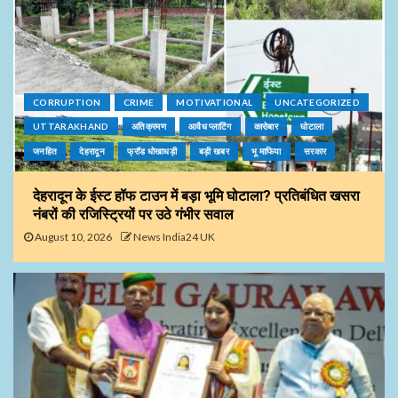
CORRUPTION
CRIME
MOTIVATIONAL
UNCATEGORIZED
UTTARAKHAND
अतिक्रमण
आवैध प्लाटिंग
कारोबार
घोटाला
जनहित
देहरादून
फ्रॉड धोखाधड़ी
बड़ी खबर
भू माफिया
सरकार
देहरादून के ईस्ट हॉफ टाउन में बड़ा भूमि घोटाला? प्रतिबंधित खसरा
नंबरों की रजिस्ट्रियों पर उठे गंभीर सवाल
August 10, 2026
News India24 UK