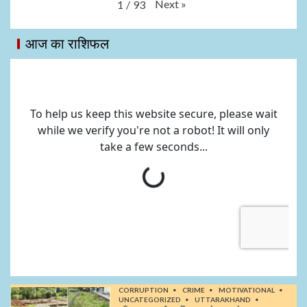
Next
»
1
/
93
आज का राशिफल
CORRUPTION
CRIME
MOTIVATIONAL
UNCATEGORIZED
UTTARAKHAND