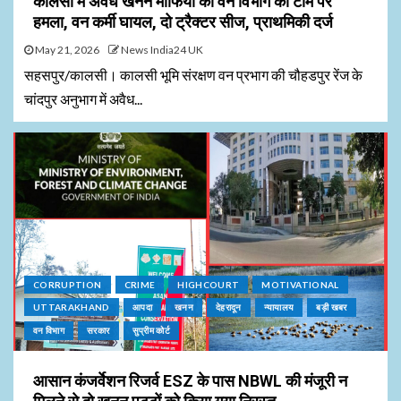
कालसी में अवैध खनन माफिया का वन विभाग की टीम पर
हमला, वन कर्मी घायल, दो ट्रैक्टर सीज, प्राथमिकी दर्ज
May 21, 2026
News India24 UK
सहसपुर/कालसी। कालसी भूमि संरक्षण वन प्रभाग की चौहडपुर रेंज के
चांदपुर अनुभाग में अवैध...
CORRUPTION
CRIME
HIGHCOURT
MOTIVATIONAL
UTTARAKHAND
आपदा
खनन
देहरादून
न्यायालय
बड़ी खबर
वन विभाग
सरकार
सुप्रीम कोर्ट
आसान कंजर्वेशन रिजर्व ESZ के पास NBWL की मंजूरी न