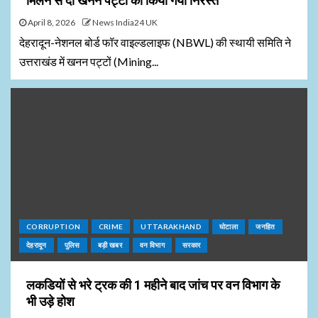
मिलने से दो खनन पट्टों को किया गया निरस्त
April 8, 2026
News India24 UK
देहरादून-नेशनल बोर्ड फॉर वाइल्डलाइफ (NBWL) की स्थायी समिति ने
उत्तराखंड में खनन पट्टों (Mining...
CORRUPTION
CRIME
UTTARAKHAND
घोटाला
जनहित
देहरादून
पुलिस
बड़ी खबर
वन विभाग
सरकार
लकडियों से भरे ट्रक की 1 महीने बाद जांच पर वन विभाग के
भी उड़े होश