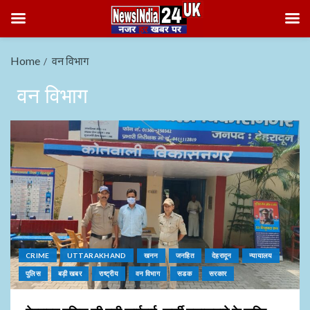
Home
वन विभाग
वन विभाग
CRIME
UTTARAKHAND
खनन
जनहित
देहरादून
न्यायालय
पुलिस
बड़ी खबर
राष्ट्रीय
वन विभाग
सडक
सरकार