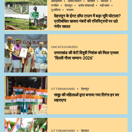
अतिक्रमण
आवैध प्लाटिंग
कारोबार
घोटाला
जनहित
देहरादून
फ्रॉड धोखाधड़ी
बड़ी खबर
भू माफिया
सरकार
देहरादून के ईस्ट हॉफ टाउन में बड़ा भूमि घोटाला?
प्रतिबंधित खसरा नंबरों की रजिस्ट्रियों पर उठे
गंभीर सवाल
UNCATEGORIZED
उत्तराखंड की बेटी विदुषी निशंक को मिला प्रथम
‘दिल्ली गौरव सम्मान-2026’
UTTARAKHAND
देहरादून
समूह की महिलाओं द्वारा बनाया गया तिरंगा हर घर
लहराएगा
UTTARAKHAND
देहरादून