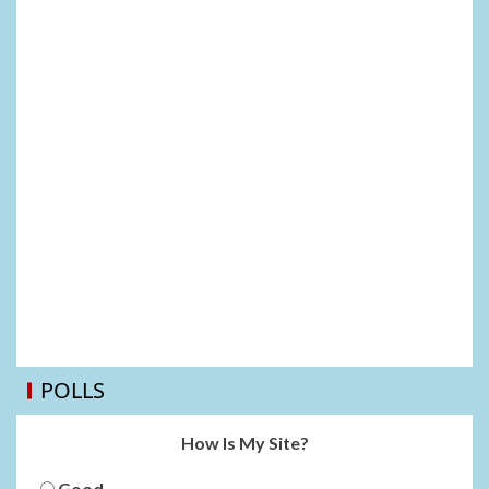
POLLS
How Is My Site?
Good