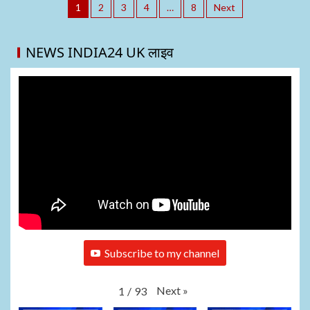
1
2
3
4
…
8
Next
NEWS INDIA24 UK लाइव
Subscribe to my channel
Next
»
1
/
93