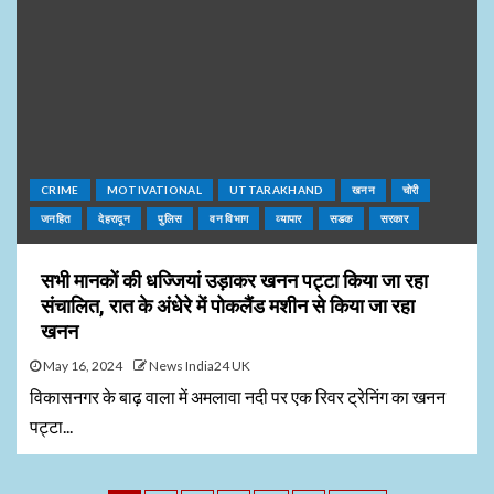
CRIME
MOTIVATIONAL
UTTARAKHAND
खनन
चोरी
जनहित
देहरादून
पुलिस
वन विभाग
व्यापार
सडक
सरकार
सभी मानकों की धज्जियां उड़ाकर खनन पट्टा किया जा रहा
संचालित, रात के अंधेरे में पोकलैंड मशीन से किया जा रहा
खनन
May 16, 2024
News India24 UK
विकासनगर के बाढ़ वाला में अमलावा नदी पर एक रिवर ट्रेनिंग का खनन
पट्टा...