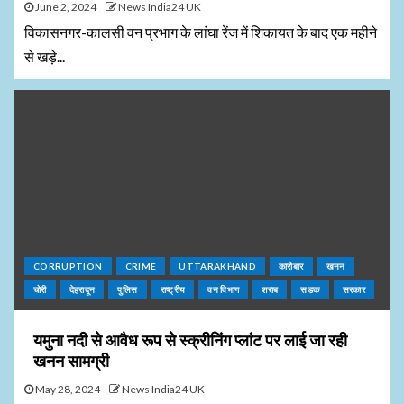
June 2, 2024
News India24 UK
विकासनगर-कालसी वन प्रभाग के लांघा रेंज में शिकायत के बाद एक महीने
से खड़े...
CORRUPTION
CRIME
UTTARAKHAND
कारोबार
खनन
चोरी
देहरादून
पुलिस
राष्ट्रीय
वन विभाग
शराब
सडक
सरकार
यमुना नदी से आवैध रूप से स्क्रीनिंग प्लांट पर लाई जा रही
खनन सामग्री
May 28, 2024
News India24 UK