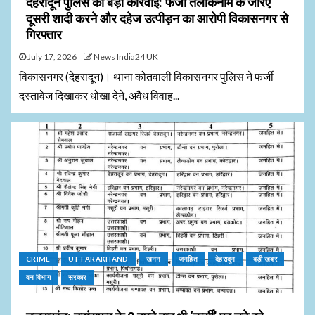
देहरादून पुलिस की बड़ी कार्रवाई: फर्जी तलाकनामे के जरिए
दूसरी शादी करने और दहेज उत्पीड़न का आरोपी विकासनगर से
गिरफ्तार
July 17, 2026
News India24 UK
विकासनगर (देहरादून)। थाना कोतवाली विकासनगर पुलिस ने फर्जी
दस्तावेज दिखाकर धोखा देने, अवैध विवाह...
CRIME
UTTARAKHAND
खनन
जनहित
देहरादून
बड़ी खबर
वन विभाग
सरकार