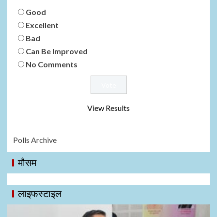
Good
Excellent
Bad
Can Be Improved
No Comments
View Results
Polls Archive
मौसम
लाइफस्टाइल