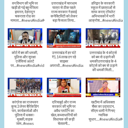
वन विभाग की भूमि पर
उत्तराखंड में चारधाम
हरिद्वार के सरकारी
खड़ी हो गई बहु मंजिला
यात्रा से ठीक पहले
स्कूल में छात्राओं से
इमारत, देहरादून
राज्य सरकार ने हवाई
साफ कराए टॉयलेट
चकराता रोड का
कनेक्टिविटी को लेकर
अभिभावकों में भारी
मामला...#news#india#video
बड़ा फैसला लिया..
आक्रोश...#news#india
कोर्ट में बम की धमकी,
उत्तराखंड में हर घंटे
उत्तराखंड के 4 कोर्ट्स
पुलिस और सुरक्षा
₹1.14 लाख ठग रहे
को बम से उड़ाने की
एजेंसियां अलर्ट
साइबर
धमकीउत्तराखंड के 4
पर...#news#india#video#viral
अपराधी...#news#india#video#viral
कोर्ट्स को बम से उड़ाने
की धमकी मिली...
कांग्रेस का राजभवन
दरियाबुर्द और राज्य
खटीमा में अधिवक्ता
कूच:3 लेयर बैरिकेडिंग
सरकार की भूमि पर
चैंबर का उद्घाटन,
पार, कार्यकर्ताओं और
अवैध प्लाटिंग का
सीएम धामी ने गिनाए
पुलिस में धक्का-
खेल,कब्जाधारियों को
न्यायिक
मुक्की,सड़क
विधायक की कड़ी
सुधार....#news#india#vid
जाम..#news
चेतावनी...