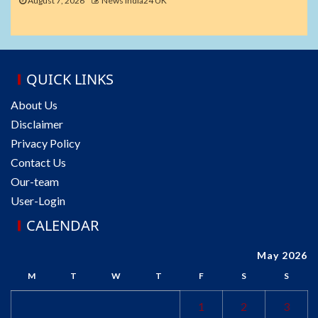
August 7, 2026
News India24 UK
QUICK LINKS
About Us
Disclaimer
Privacy Policy
Contact Us
Our-team
User-Login
CALENDAR
May 2026
M
T
W
T
F
S
S
1
2
3