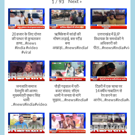
Next
»
1
/
93
20 हजार के लिए दोस्त
ऋषिकेश में सांडों की
उत्तराखंड में BJP
की पत्थर से कुचलकर
भीषण लड़ाई, बस स्टैंड
विधायक के समर्थकों ने
हत्या...#news
बना
अधिकारी को
#india #video
अखाड़ा...#news#india#video#viral
पीटा...#news#india#video
#viral
जनजाति समाज
पौड़ी गढ़वाल में प्री-
टिहरी में एक चाचा पर
देवभूमि की आत्मा:
बजट संवाद: सीएम
14 वर्षीय नाबालिग से
मुख्यमंत्री पुष्कर सिंह
धामी ने जनता से मांगे
रेप करने का
धामी
सुझाव....#news#india#video#viral
आरोप...#news#india#vid
..#news#india#video#viral