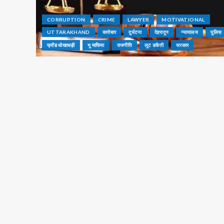
CORRUPTION
CRIME
LAWYER
MOTIVATIONAL
UTTARAKHAND
कारोबार
दुर्घटना
देहरादून
न्यायालय
पुलिस
फ्रॉड धोखाधड़ी
भू माफिया
राजनीति
लूट डकैती
सरकार