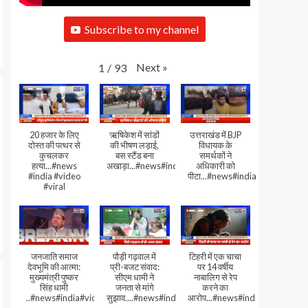
Subscribe to my channel
Next
»
1
/
93
20 हजार के लिए
ऋषिकेश में सांडों
उत्तराखंड में BJP
दोस्त की पत्थर से
की भीषण लड़ाई,
विधायक के
कुचलकर
बस स्टैंड बना
समर्थकों ने
हत्या...#news
अखाड़ा...#news#india#video#viral
अधिकारी को
#india #video
पीटा...#news#india#video#viral
#viral
जनजाति समाज
पौड़ी गढ़वाल में
टिहरी में एक चाचा
देवभूमि की आत्मा:
प्री-बजट संवाद:
पर 14 वर्षीय
मुख्यमंत्री पुष्कर
सीएम धामी ने
नाबालिग से रेप
सिंह धामी
जनता से मांगे
करने का
..#news#india#video#viral
सुझाव....#news#india#video#viral
आरोप...#news#india#video