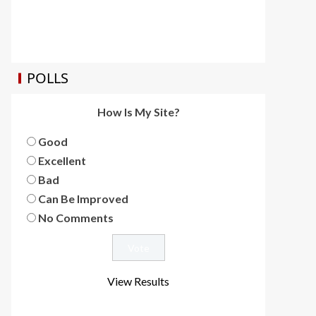
POLLS
How Is My Site?
Good
Excellent
Bad
Can Be Improved
No Comments
View Results