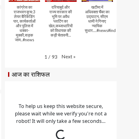
कांग्रेस का
दरियाबुर्द और
खटीमा में
राजभवन कूच:3
राज्य सरकार की
अधिवक्ता चैंबर का
लेयर बैरिकेडिंग
भूमि पर अवैध
उद्घाटन, सीएम
पार, कार्यकर्ताओं
प्लाटिंग का
धामी ने गिनाए
और पुलिस में
खेल,कब्जाधारियों
न्यायिक
धक्का-
को विधायक की
सुधार....#news#india#video
मुक्की,सड़क
कड़ी चेतावनी...
जाम..#news
Next
»
1
/
93
आज का राशिफल