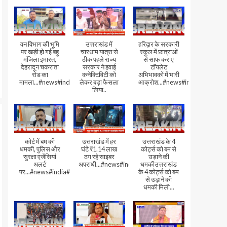
वन विभाग की भूमि
उत्तराखंड में
हरिद्वार के सरकारी
पर खड़ी हो गई बहु
चारधाम यात्रा से
स्कूल में छात्राओं
मंजिला इमारत,
ठीक पहले राज्य
से साफ कराए
देहरादून चकराता
सरकार ने हवाई
टॉयलेट
रोड का
कनेक्टिविटी को
अभिभावकों में भारी
मामला...#news#india#video
लेकर बड़ा फैसला
आक्रोश...#news#india
लिया..
कोर्ट में बम की
उत्तराखंड में हर
उत्तराखंड के 4
धमकी, पुलिस और
घंटे ₹1.14 लाख
कोर्ट्स को बम से
सुरक्षा एजेंसियां
ठग रहे साइबर
उड़ाने की
अलर्ट
अपराधी...#news#india#video#viral
धमकीउत्तराखंड
पर...#news#india#video#viral
के 4 कोर्ट्स को बम
से उड़ाने की
धमकी मिली...