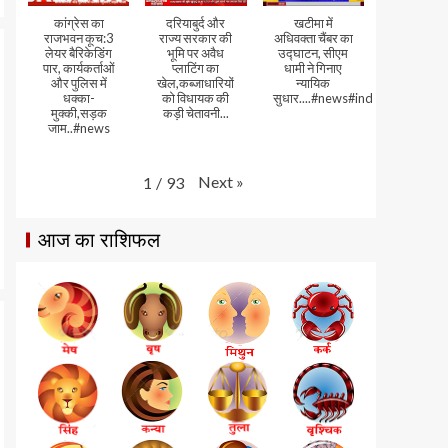
कांग्रेस का
दरियाबुर्द और
खटीमा में
राजभवन कूच:3
राज्य सरकार की
अधिवक्ता चैंबर का
लेयर बैरिकेडिंग
भूमि पर अवैध
उद्घाटन, सीएम
पार, कार्यकर्ताओं
प्लाटिंग का
धामी ने गिनाए
और पुलिस में
खेल,कब्जाधारियों
न्यायिक
धक्का-
को विधायक की
सुधार....#news#india#video
मुक्की,सड़क
कड़ी चेतावनी...
जाम..#news
Next
»
1
/
93
आज का राशिफल