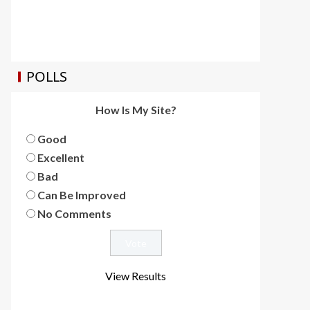
POLLS
How Is My Site?
Good
Excellent
Bad
Can Be Improved
No Comments
View Results