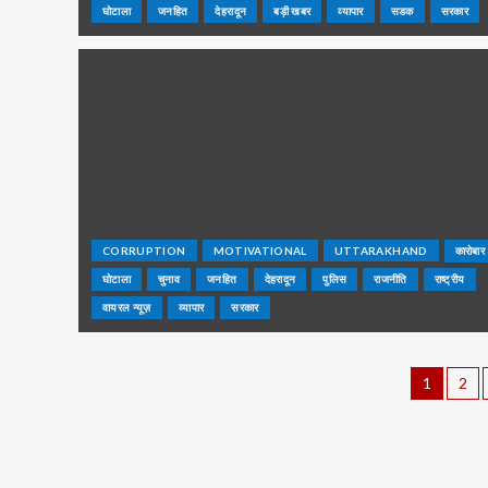
घोटाला
जनहित
देहरादून
बड़ी खबर
व्यापार
सडक
सरकार
CORRUPTION
MOTIVATIONAL
UTTARAKHAND
कारोबार
घोटाला
चुनाव
जनहित
देहरादून
पुलिस
राजनीति
राष्ट्रीय
वायरल न्यूज़
व्यापार
सरकार
1
2