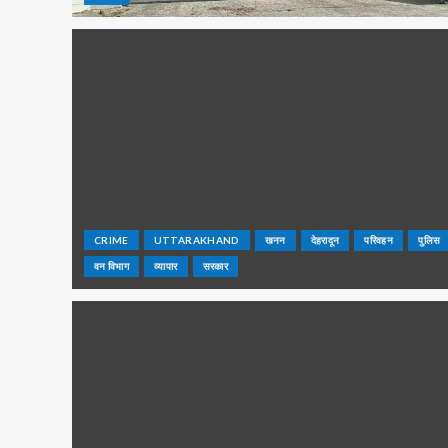
CRIME
UTTARAKHAND
खनन
देहरादून
परिवहन
पुलिस
वन विभाग
व्यापार
सरकार