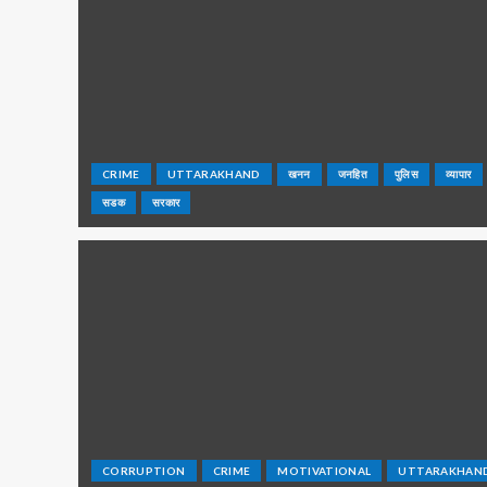
CRIME
UTTARAKHAND
खनन
जनहित
पुलिस
व्यापार
सडक
सरकार
CORRUPTION
CRIME
MOTIVATIONAL
UTTARAKHAN