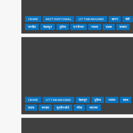
CRIME
MOTIVATIONAL
UTTARAKHAND
खनन
चोरी
जनहित
देहरादून
पुलिस
वन विभाग
व्यापार
सडक
सरकार
CRIME
UTTARAKHAND
देहरादून
पुलिस
व्यापार
शराब
सडक
सरकार
सुप्रीम कोर्ट
स्मैक
स्वास्थ्य