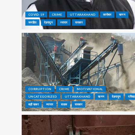
COVID-19
CRIME
UTTARAKHAND
कारोबार
खनन
जनहित
देहरादून
व्यापार
सरकार
CORRUPTION
CRIME
MOTIVATIONAL
UNCATEGORIZED
UTTARAKHAND
खनन
देहरादून
परिव
बड़ी खबर
व्यापार
सडक
सरकार