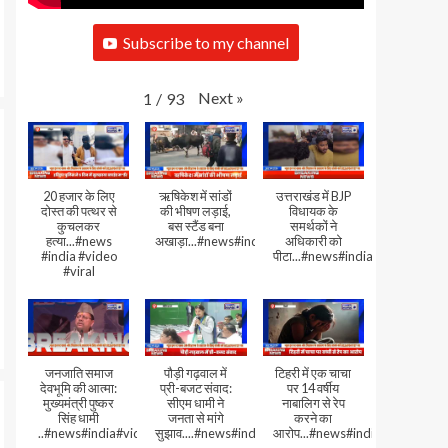
Subscribe to my channel
Next
»
1
/
93
20 हजार के लिए
ऋषिकेश में सांडों
उत्तराखंड में BJP
दोस्त की पत्थर से
की भीषण लड़ाई,
विधायक के
कुचलकर
बस स्टैंड बना
समर्थकों ने
हत्या...#news
अखाड़ा...#news#india#video#viral
अधिकारी को
#india #video
पीटा...#news#india#video#viral
#viral
जनजाति समाज
पौड़ी गढ़वाल में
टिहरी में एक चाचा
देवभूमि की आत्मा:
प्री-बजट संवाद:
पर 14 वर्षीय
मुख्यमंत्री पुष्कर
सीएम धामी ने
नाबालिग से रेप
सिंह धामी
जनता से मांगे
करने का
..#news#india#video#viral
सुझाव....#news#india#video#viral
आरोप...#news#india#video