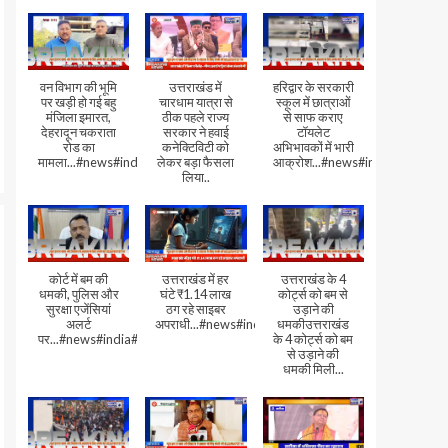
वन विभाग की भूमि
उत्तराखंड में
हरिद्वार के सरकारी
पर खड़ी हो गई बहु
चारधाम यात्रा से
स्कूल में छात्राओं
मंजिला इमारत,
ठीक पहले राज्य
से साफ कराए
देहरादून चकराता
सरकार ने हवाई
टॉयलेट
रोड का
कनेक्टिविटी को
अभिभावकों में भारी
मामला...#news#india#video
लेकर बड़ा फैसला
आक्रोश...#news#india
लिया..
कोर्ट में बम की
उत्तराखंड में हर
उत्तराखंड के 4
धमकी, पुलिस और
घंटे ₹1.14 लाख
कोर्ट्स को बम से
सुरक्षा एजेंसियां
ठग रहे साइबर
उड़ाने की
अलर्ट
अपराधी...#news#india#video#viral
धमकीउत्तराखंड
पर...#news#india#video#viral
के 4 कोर्ट्स को बम
से उड़ाने की
धमकी मिली...