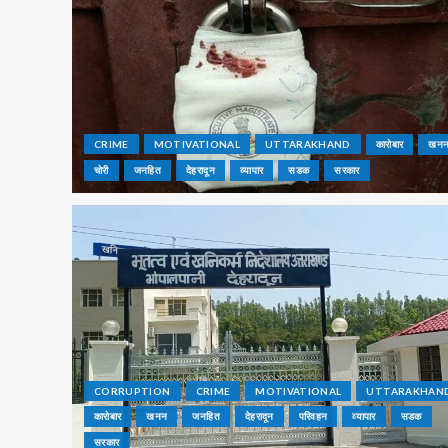
CRIME
MOTIVATIONAL
UTTARAKHAND
कारोबार
खन
चोरी
जनहित
देहरादून
व्यापार
सडक
सरकार
CORRUPTION
CRIME
MOTIVATIONAL
UTTARAKHAN
कारोबार
खनन
जनहित
देहरादून
परिवहन
व्यापार
सडक
सरकार